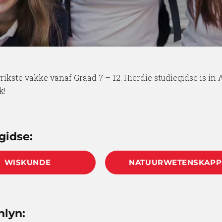
ikste vakke vanaf Graad 7 – 12. Hierdie studiegidse is in
k!
gidse:
WISKUNDE
NATUURWETENSKAPP
nlyn: