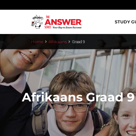
STUDY G
Graad 9
Home
Afrikaans
Afrikaans Graad 9