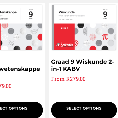
9
Graad 9 Wiskunde 2-
wetenskappe
in-1 KABV
From
R
279.00
79.00
ECT OPTIONS
SELECT OPTIONS