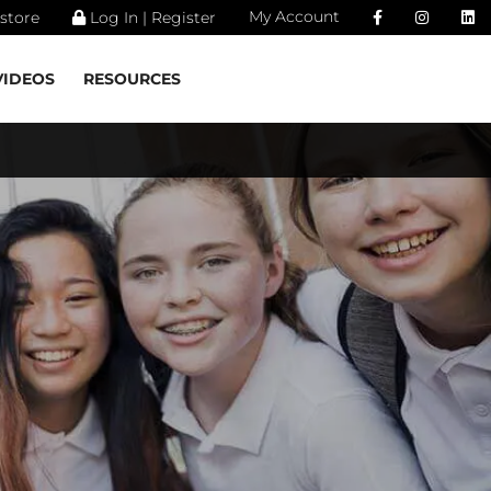
My Account
store
Log In | Register
VIDEOS
RESOURCES