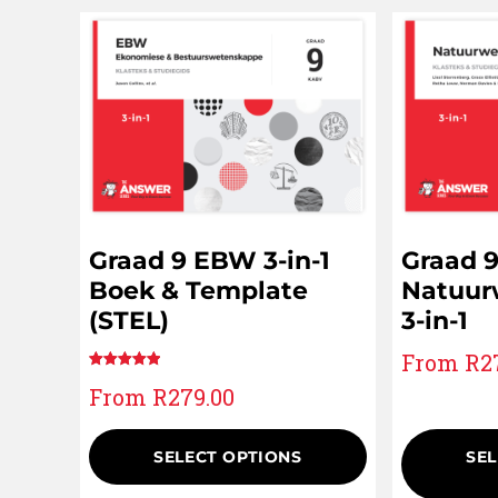
Graad 9 EBW 3-in-1
Graad 
Boek & Template
Natuur
(STEL)
3-in-1
From
R
2
Rated
1
5.00
From
R
279.00
out of 5
based on
customer
SELECT OPTIONS
SEL
rating