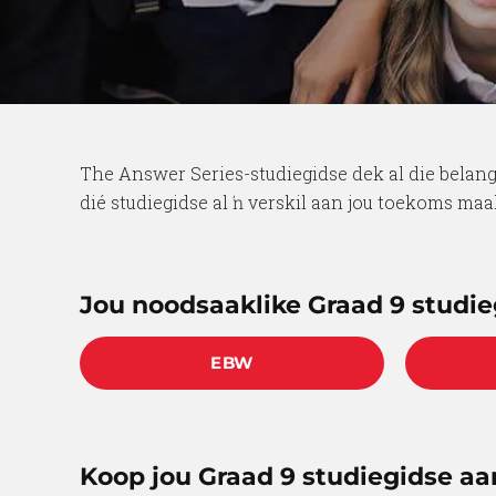
The Answer Series-studiegidse dek al die belangr
dié studiegidse al ŉ verskil aan jou toekoms maa
Jou noodsaaklike Graad 9 studie
EBW
Koop jou Graad 9 studiegidse aa