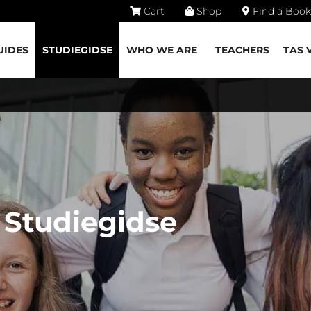
Cart
Shop
Find a Book
UIDES
STUDIEGIDSE
WHO WE ARE
TEACHERS
TAS 
 Studiegids
e