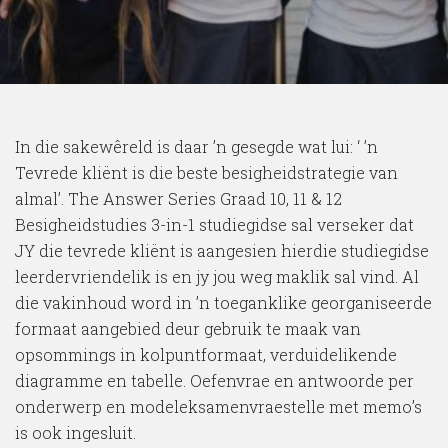
In die sakewêreld is daar ’n gesegde wat lui: ‘ ’n
Tevrede kliënt is die beste besigheidstrategie van
almal’. The Answer Series Graad 10, 11 & 12
Besigheidstudies 3-in-1 studiegidse sal verseker dat
JY die tevrede kliënt is aangesien hierdie studiegidse
leerdervriendelik is en jy jou weg maklik sal vind. Al
die vakinhoud word in ’n toeganklike georganiseerde
formaat aangebied deur gebruik te maak van
opsommings in kolpuntformaat, verduidelikende
diagramme en tabelle. Oefenvrae en antwoorde per
onderwerp en modeleksamenvraestelle met memo’s
is ook ingesluit.