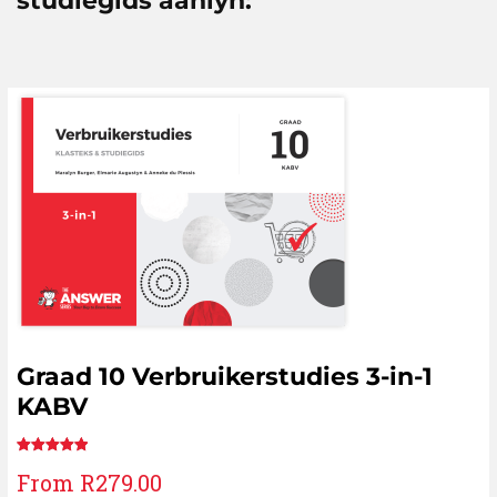
studiegids aanlyn:
Graad 10 Verbruikerstudies 3-in-1
KABV
Rated
1
5.00
From
R
279.00
out of 5