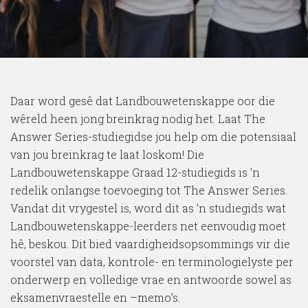
Daar word gesê dat Landbouwetenskappe oor die
wêreld heen jong breinkrag nodig het. Laat The
Answer Series-studiegidse jou help om die potensiaal
van jou breinkrag te laat loskom! Die
Landbouwetenskappe Graad 12-studiegids is ’n
redelik onlangse toevoeging tot The Answer Series.
Vandat dit vrygestel is, word dit as ’n studiegids wat
Landbouwetenskappe-leerders net eenvoudig moet
hê, beskou. Dit bied vaardigheidsopsommings vir die
voorstel van data, kontrole- en terminologielyste per
onderwerp en volledige vrae en antwoorde sowel as
eksamenvraestelle en –memo’s.