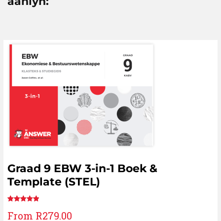
aanlyn:
Graad 9 EBW 3-in-1 Boek &
Template (STEL)
Rated
1
5.00
From
R
279.00
out of 5