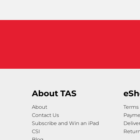
About TAS
eSh
About
Terms 
Contact Us
Payme
Subscribe and Win an iPad
Delive
CSI
Retur
Blog