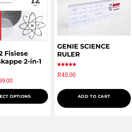
GENIE SCIENCE
2 Fisiese
RULER
kappe 2-in-1
Rated
2
5.00
R
45.00
out of 5
99.00
based on
customer
ratings
ECT OPTIONS
ADD TO CART