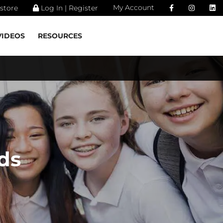
My Account
store
Log In | Register
VIDEOS
RESOURCES
ds