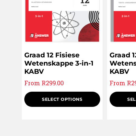
Graad 12 Fisiese
Graad 1
Wetenskappe 3-in-1
Wetens
KABV
KABV
From
R
299.00
From
R
2
SELECT OPTIONS
SEL