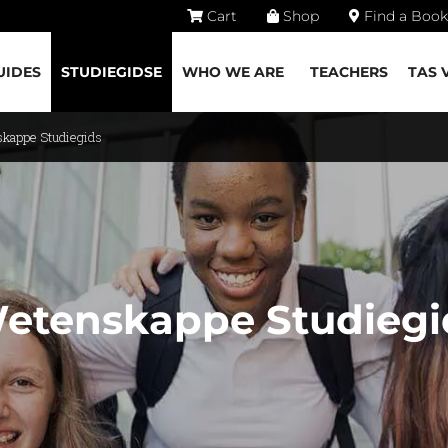
Cart
Shop
Find a Book
UIDES
STUDIEGIDSE
WHO WE ARE
TEACHERS
TAS 
skappe Studiegids
 Wetenskappe Studiegi