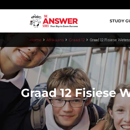
STUDY G
Graad 12 Fisiese Weten
Home
Afrikaans
Graad 12
Graad 12 Fisiese