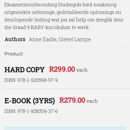
Eksamenvoorbereiding Studiegids bied noukeurig
uitgesoekte oefeninge, gedetailleerde oplossings en
deurlopende leiding wat jou sal help om deeglik deur
die Graad 9 KABV-kurrikulum te werk.
Authors
Anne Eadie, Gretel Lampe
Product
R
299.00
HARD COPY
each
ISBN: 978-1-920568-97-9
R
279.00
E-BOOK (3YRS)
each
ISBN: 978-1-928354-37-6