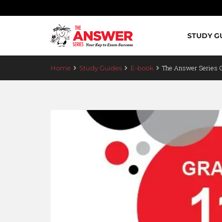
STUDY G
The Answer Series 
Home
Study Guides
E-book