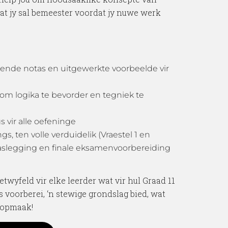
wat jy sal bemeester voordat jy nuwe werk
ende notas en uitgewerkte voorbeelde vir
m logika te bevorder en tegniek te
 vir alle oefeninge
, ten volle verduidelik (Vraestel 1 en
e vaslegging en finale eksamenvoorbereiding
etwyfeld vir elke leerder wat vir hul Graad 11
voorberei, ‘n stewige grondslag bied, wat
oopmaak!