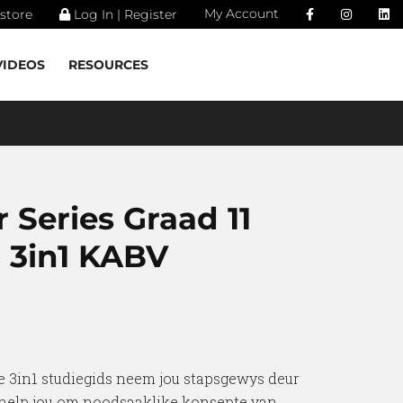
My Account
store
Log In | Register
VIDEOS
RESOURCES
 Series Graad 11
3in1 KABV
e 3in1 studiegids neem jou stapsgewys deur
 help jou om noodsaaklike konsepte van