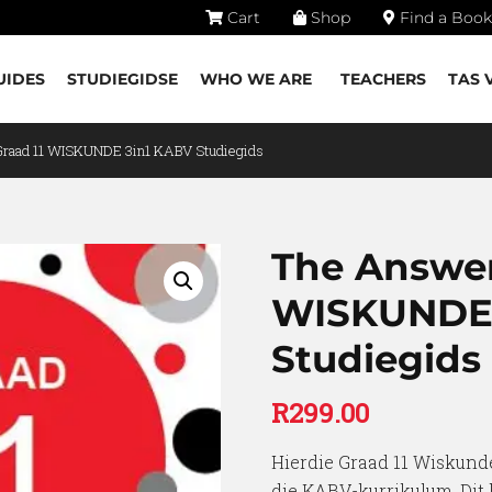
Cart
Shop
Find a Book
UIDES
STUDIEGIDSE
WHO WE ARE
TEACHERS
TAS 
Graad 11 WISKUNDE 3in1 KABV Studiegids
The Answer
WISKUNDE 
Studiegids
R
299.00
Hierdie Graad 11 Wiskund
die KABV-kurrikulum. Dit