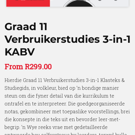
Graad 11
Verbruikerstudies 3-in-1
KABV
From
R
299.00
Hierdie Graad 11 Verbruikerstudies 3-in-1 Klasteks &
Studiegids, in volkleur, bied op ’n bondige manier
steun om die fyner detail van die kurrikulum te
ontrafel en te interpreteer. Die goedgeorganiseerde
notas, gekombineer met toepaslike voorstellings, brei
die konsepte in die teks uit en bevorder leer-met-
begrip. ’n Wye reeks vrae met gedetailleerde
antwoorde bou selfvertroue by leerders, terwyl hulle