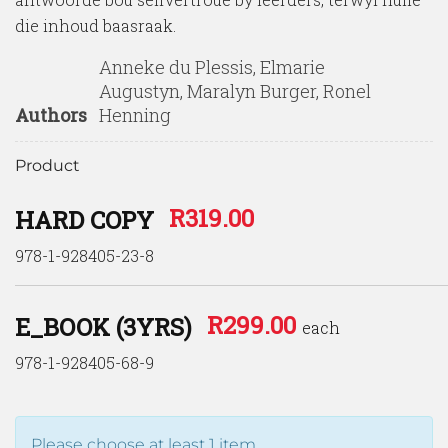
die inhoud baasraak.
Anneke du Plessis, Elmarie
Augustyn, Maralyn Burger, Ronel
Authors
Henning
Product
R
319.00
HARD COPY
978-1-928405-23-8
R
299.00
E_BOOK (3YRS)
each
978-1-928405-68-9
Please choose at least 1 item.