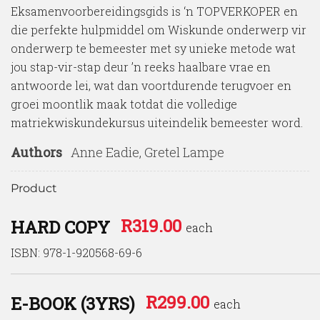
Eksamenvoorbereidingsgids is ‘n TOPVERKOPER en
die perfekte hulpmiddel om Wiskunde onderwerp vir
onderwerp te bemeester met sy unieke metode wat
jou stap-vir-stap deur ’n reeks haalbare vrae en
antwoorde lei, wat dan voortdurende terugvoer en
groei moontlik maak totdat die volledige
matriekwiskundekursus uiteindelik bemeester word.
Authors
Anne Eadie, Gretel Lampe
Product
R
319.00
HARD COPY
each
ISBN: 978-1-920568-69-6
R
299.00
E-BOOK (3YRS)
each