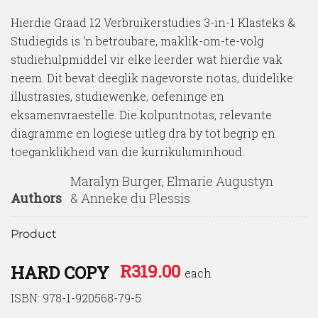
Hierdie Graad 12 Verbruikerstudies 3-in-1 Klasteks &
Studiegids is ‘n betroubare, maklik-om-te-volg
studiehulpmiddel vir elke leerder wat hierdie vak
neem. Dit bevat deeglik nagevorste notas, duidelike
illustrasies, studiewenke, oefeninge en
eksamenvraestelle. Die kolpuntnotas, relevante
diagramme en logiese uitleg dra by tot begrip en
toeganklikheid van die kurrikuluminhoud.
Maralyn Burger, Elmarie Augustyn
Authors
& Anneke du Plessis
Product
R
319.00
HARD COPY
each
ISBN: 978-1-920568-79-5