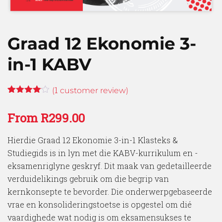
Graad 12 Ekonomie 3-
in-1 KABV
1
(
customer review)
Rated
1
4.00
out
From
R
299.00
of 5
based
on
Hierdie Graad 12 Ekonomie 3-in-1 Klasteks &
customer
rating
Studiegids is in lyn met die KABV-kurrikulum en -
eksamenriglyne geskryf. Dit maak van gedetailleerde
verduidelikings gebruik om die begrip van
kernkonsepte te bevorder. Die onderwerpgebaseerde
vrae en konsolideringstoetse is opgestel om dié
vaardighede wat nodig is om eksamensukses te