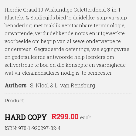
Hierdie Graad 10 Wiskundige Geletterdheid 3-in-1
Klasteks & Studiegids bied ’n duidelike, stap-vir-stap
benadering, met maklik verstaanbare terminologie,
omvattende, verduidelikende notas en uitgewerkte
voorbeelde om begrip van al sewe onderwerpe te
ondersteun. Gegradeerde oefeninge, vasleggingsvrae
en gedetailleerde antwoorde help leerders om
selfvertroue te bou en die konsepte en vaardighede
wat vir eksamensukses nodig is, te bemeester.
Authors
S. Nicol & L. van Rensburg
Product
R
299.00
HARD COPY
each
ISBN: 978-1-920297-82-4