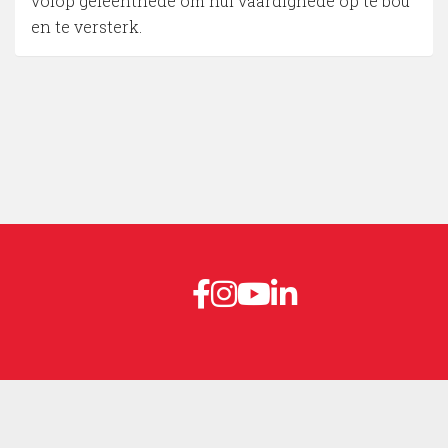
volop geleenthede om hul vaardighede op te bou
en te versterk.