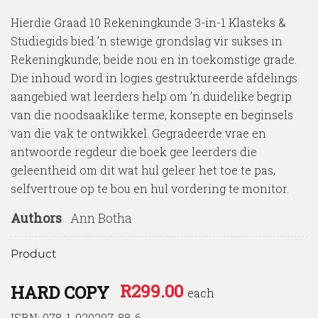
Hierdie Graad 10 Rekeningkunde 3-in-1 Klasteks &
Studiegids bied ’n stewige grondslag vir sukses in
Rekeningkunde, beide nou en in toekomstige grade.
Die inhoud word in logies gestruktureerde afdelings
aangebied wat leerders help om ’n duidelike begrip
van die noodsaaklike terme, konsepte en beginsels
van die vak te ontwikkel. Gegradeerde vrae en
antwoorde regdeur die boek gee leerders die
geleentheid om dit wat hul geleer het toe te pas,
selfvertroue op te bou en hul vordering te monitor.
Authors
Ann Botha
Product
R
299.00
HARD COPY
each
ISBN: 978-1-920297-88-6